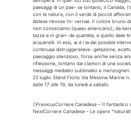
delfopera. In que- sto suo ipotetJco viaggio, 
paesaggi di un pae- se lontano, il Canada, I’a
con la natura, con il verde di piccoli affioram
distese nevose In- vernaii. II colore bruno d
non conosciamo (queiio americano), da bere 
tazze e in gran- de quantita, e quello deiie ti
acquerelli. In essi, ai d i la dei possibili inte
continuaa distruggerelave- getazione, ecattu
paesaggio silenzioso, forse anche senza anima
riflessione, lontano dai clamori di una socie
messaggi mediatici sublimatici e menzogneri. 
23 luglio Stand Florio Via Messina Marine n. 4
dalle 17 alle 19, da lunedi a sabato.
Previous
Corriere Canadese – II fantastic
Next
Corriere Canadese – Le opere “naturali”