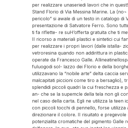
per realizzare unaseriedi lavori che in quest!
Stand Florio di Via Messina Marine. La (no¬ st
pericolo” si awale di un testo in catalogo d
presentazione di Satvatore Ferro. Sono tutte
ti fa riflette- re suH’offerta gratuita che ti m
II ricorso a materiali plastici e sintetici cui f
per realizzare i propri lavori (dalle istalla- z
vetroresina quando non addirittura in plastic
operate da Francesco Galle. Allineatinellosp
fuluogodi sol- lazzo dei Florio e della borgh
utilizzavano la “nobile arte” delta caccia ser
malcapitati piccioni come tiro a bersaglio), t
splendidi piccoli quadri la cui freschezza e p
an- che se la supemcle della tela non gli c
nel caso della carta. Egli ne utilizza la tee
con piccoli tocchi di pennello, forse utilizz
direzionare il colore. II risuitato e pregevole
potenzialita cromatiche del pigmento Galle rea