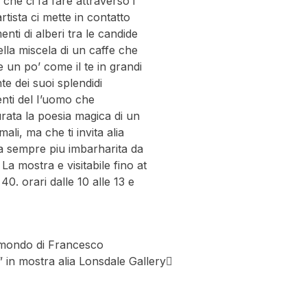
che ci fa fare attraverso i
rtista ci mette in contatto
enti di alberi tra le candide
ella miscela di un caffe che
un po’ come il te in grandi
nte dei suoi splendidi
rventi del I’uomo che
rata la poesia magica di un
li, ma che ti invita alia
ta sempre piu imbarharita da
La mostra e visitabile fino at
0. orari dalle 10 alle 13 e
o mondo di Francesco
 in mostra alia Lonsdale Gallery