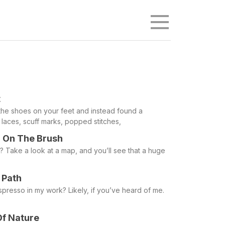
Menu
t
he shoes on your feet and instead found a
d laces, scuff marks, popped stitches,
 On The Brush
ght? Take a look at a map, and you’ll see that a huge
 Path
presso in my work? Likely, if you’ve heard of me.
Of Nature