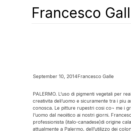
Francesco Gal
Palermo – Gal
orizzonti in 
September 10, 2014
Francesco Galle
PALERMO. L’uso di pigmenti vegetali per reali
creativita deli’uomo e sicuramente tra i piu 
conosca. Le pitture rupestri cosi co¬ me i 
I’uomo dal neoiitico ai nostri giorni. Francesc
professionista (italo-canadese)di origine cal
attualmente a Palermo, dell’utilizzo dei colon