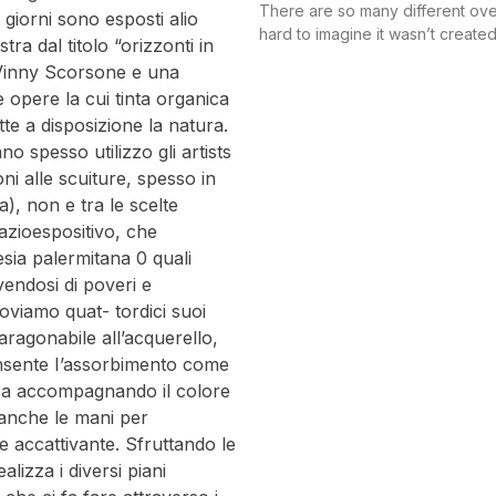
There are so many different over
 giorni sono esposti alio
hard to imagine it wasn’t crea
ra dal titolo “orizzonti in
i Vinny Scorsone e una
 opere la cui tinta organica
ette a disposizione la natura.
anno spesso utilizzo gli artists
ioni alle scuiture, spesso in
a), non e tra le scelte
azioespositivo, che
esia palermitana 0 quali
vendosi di poveri e
roviamo quat- tordici suoi
aragonabile all’acquerello,
onsente I’assorbimento come
n ica accompagnando il colore
a anche le mani per
 e accattivante. Sfruttando le
lizza i diversi piani