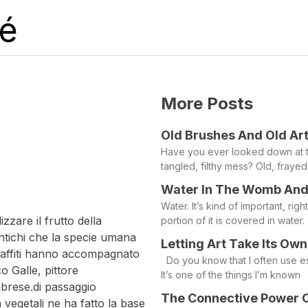
lé
lé e gli
More Posts
pericolo
Old Brushes And Old Ar
Have you ever looked down at t
tangled, filthy mess? Old, fraye
Water In The Womb And
Water. It’s kind of important, ri
zzare il frutto della
portion of it is covered in water.
antichi che la specie umana
Letting Art Take Its Own
graffiti hanno accompagnato
Do you know that I often use es
o Galle, pittore
It’s one of the things I’m known
abrese.di passaggio
The Connective Power 
 vegetali ne ha fatto la base